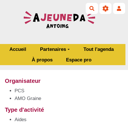
Aller au contenu principal
Rechercher
Accueil
Partenaires
Tout l'agenda
À propos
Espace pro
Organisateur
PCS
AMO Graine
Type d'activité
Aides