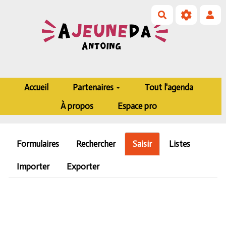
Aller au contenu principal
Rechercher
Accueil
Partenaires
Tout l'agenda
À propos
Espace pro
Formulaires
Rechercher
Saisir
Listes
Importer
Exporter