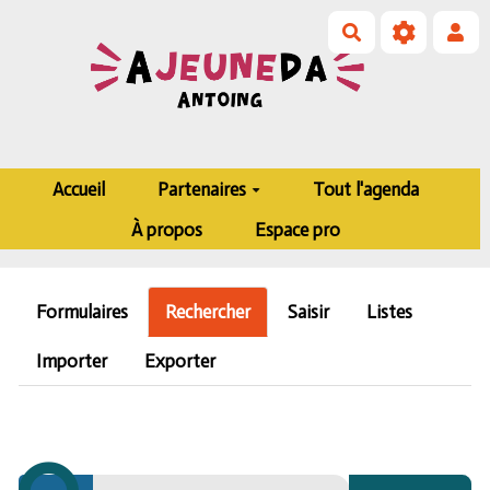
Aller au contenu principal
Rechercher
Accueil
Partenaires
Tout l'agenda
À propos
Espace pro
Formulaires
Rechercher
Saisir
Listes
Importer
Exporter